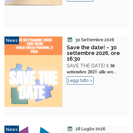
30 Settembre 2026
News
Save the date! – 30
settembre 2026, ore
16:30
SAVE THE DATE! Il 𝟑𝟎
𝐬𝐞𝐭𝐭𝐞𝐦𝐛𝐫𝐞 𝟐𝟎𝟐6 𝐚𝐥𝐥𝐞 𝐨𝐫𝐞...
Leggi tutto >
28 Luglio 2026
News