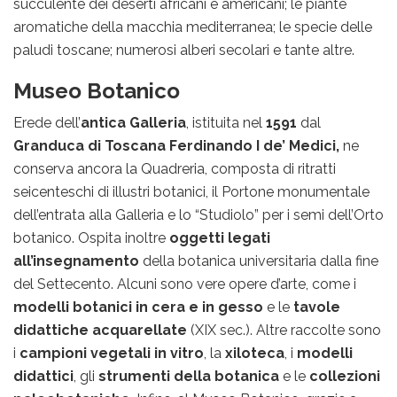
succulente dei deserti africani e americani; le piante
aromatiche della macchia mediterranea; le specie delle
paludi toscane; numerosi alberi secolari e tante altre.
Museo Botanico
Erede dell’
antica Galleria
, istituita nel
1591
dal
Granduca di Toscana Ferdinando I de’ Medici,
ne
conserva ancora la Quadreria, composta di ritratti
seicenteschi di illustri botanici, il Portone monumentale
dell’entrata alla Galleria e lo “Studiolo” per i semi dell’Orto
botanico. Ospita inoltre
oggetti legati
all’insegnamento
della botanica universitaria dalla fine
del Settecento. Alcuni sono vere opere d’arte, come i
modelli botanici in cera e in gesso
e le
tavole
didattiche acquarellate
(XIX sec.). Altre raccolte sono
i
campioni vegetali in vitro
, la
xiloteca
, i
modelli
didattici
, gli
strumenti della botanica
e le
collezioni