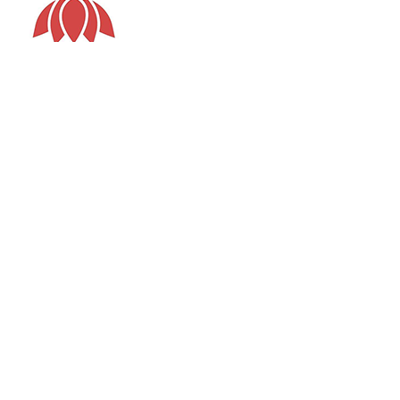
Via Luca Ghini 13 / Via Roma 56
E-mail: info.ortomuseobot@sma.unipi.it
Tel: (+39) 050 2211310 (Portineria Via Ghini) / (+39) 050
2211318 (Portineria Via Roma)
Università di Pisa
P.I. 00286820501
C.F. 80003670504