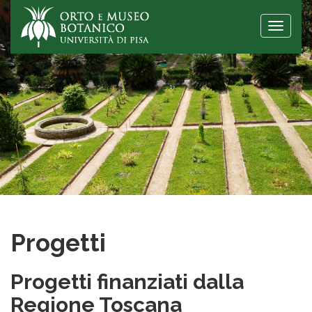
Toggle
naviga
Progetti
Progetti finanziati dalla
Regione Toscana