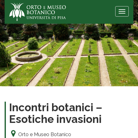
Toggle
naviga
Incontri botanici –
Esotiche invasioni
Orto e Museo Botanico