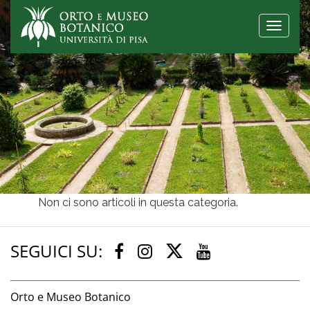
Toggle
naviga
Non ci sono articoli in questa categoria.
SEGUICI SU:
Twitter
Facebook
Instagram
Youtube
Orto e Museo Botanico