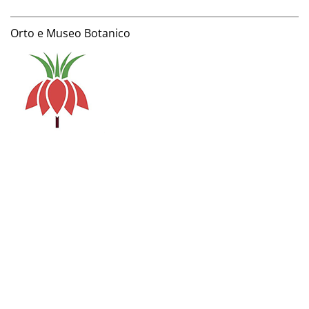
Orto e Museo Botanico
Via Luca Ghini 13 / Via Roma 56
E-mail: info.ortomuseobot@sma.unipi.it
Tel: (+39) 050 2211310 (Portineria Via Ghini) / (+39) 050