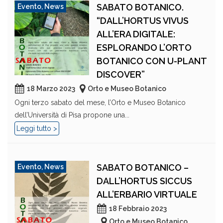
SABATO BOTANICO.
Evento
,
News
“DALL’HORTUS VIVUS
ALL’ERA DIGITALE:
ESPLORANDO L’ORTO
BOTANICO CON U-PLANT
DISCOVER”
18 Marzo 2023
Orto e Museo Botanico
Ogni terzo sabato del mese, l’Orto e Museo Botanico
dell’Università di Pisa propone una...
Leggi tutto >
SABATO BOTANICO –
Evento
,
News
DALL’HORTUS SICCUS
ALL’ERBARIO VIRTUALE
18 Febbraio 2023
Orto e Museo Botanico