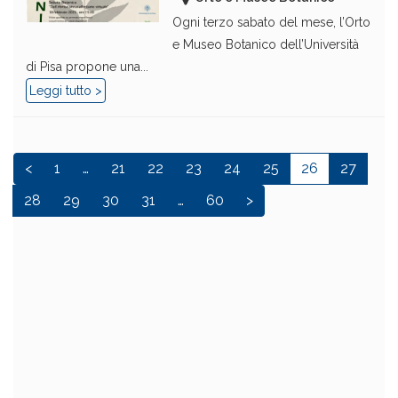
Ogni terzo sabato del mese, l’Orto
e Museo Botanico dell’Università
di Pisa propone una...
Leggi tutto >
<
1
…
21
22
23
24
25
26
27
28
29
30
31
…
60
>