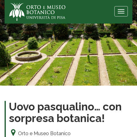
Toggle
naviga
Uovo pasqualino… con
sorpresa botanica!
Orto e Museo Botanico