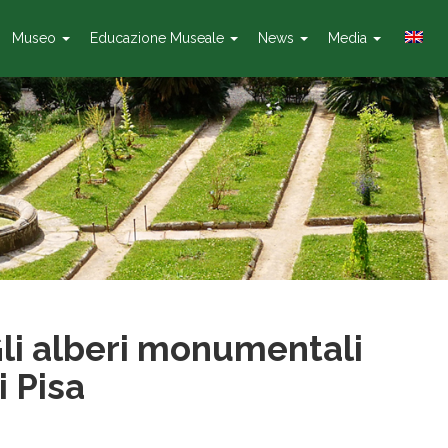
Museo
Educazione Museale
News
Media
li alberi monumentali
i Pisa