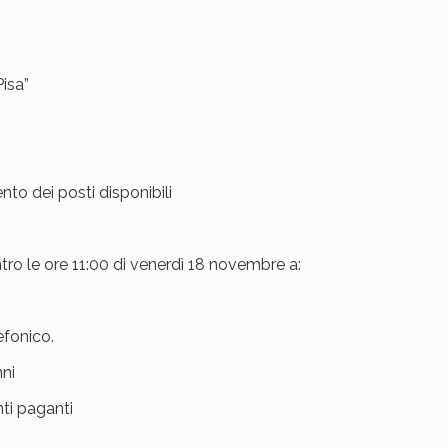
Pisa”
nto dei posti disponibili
tro le ore 11:00 di venerdì 18 novembre a:
efonico.
nni
nti paganti