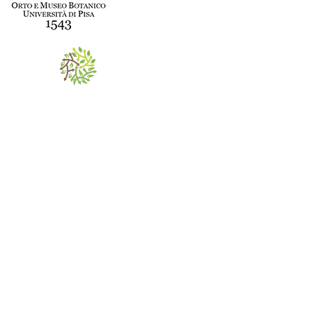
Via Luca Ghini 13 / Via Roma 56
E-mail: info.ortomuseobot@sma.unipi.it
Tel: (+39) 050 2211310 (Portineria Via Ghini) / (+39) 050
2211318 (Portineria Via Roma)
Università di Pisa
P.I. 00286820501
C.F. 80003670504