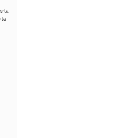
erta
 la